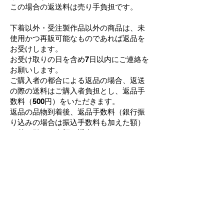
この場合の返送料は売り手負担です。
下着以外・受注製作品以外の商品は、未
使用かつ再販可能なものであれば返品を
お受けします。
お受け取りの日を含め7日以内にご連絡を
お願いします。
ご購入者の都合による返品の場合、返送
の際の送料はご購入者負担とし、返品手
数料（500円）をいただきます。
返品の品物到着後、返品手数料（銀行振
り込みの場合は振込手数料も加え
た額）
を差し引いた金額を返金します。​
返品が売り手に帰す事由の場合、返送料
は売り手負担の上、返品手数料はいただ
きません。
２）ご購入後のサービス＆お直し
チェルシエ倉庫の下着類には、一般的な