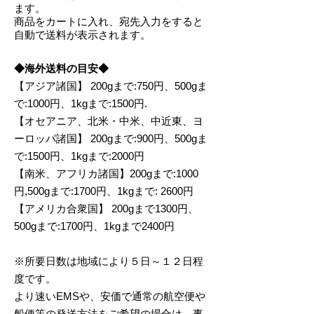
ます。
商品をカートに入れ、宛先入力をすると
自動で送料が表示されます。
◆海外送料の目安◆
【ア
ジア諸国】
200gまで:750円、500gま
で:1000円、1kgまで:1500円.
【オセアニア、北米・中米、中近東、ヨ
ーロッパ諸国】
200gまで:900円、500gま
で:1500円、1kgまで:2000円
【南米、アフリカ諸国】
200gまで:1000
円,500gまで:1700円、1kgまで: 2600円
【アメリカ合衆国】
200gまで1300円、
500gまで:1700円、1kgまで2400円
※所要日数は地域により５日～１２日程
度です。
より速いEMSや、安価で通常の
航空便や
船便等の発送方法をご希望の場合は、事