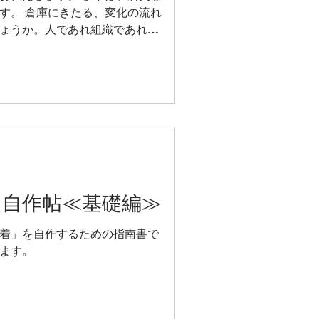
す。 倉庫にきたる、変化の流れ
ょうか。人であれ組織であれ、
で日々お過ごしのことと思いま
実は、今激動・激変の真っただ中
ィアの宝庫」。 とめどなく湧き
チェルシエ倉庫の枠内に収まり
実はすでに以前から溢れてたので
なくなったのです） 現状起こり
のサイトやSHOP運営にもこれ
てきました。 今回はそれがどの
えします。 （現時点でお知らせ
」自作帖≪基礎編≫
NE SHOP について 2: 当
開範囲と閉鎖について 3: 2026年
着」を自作するための指南書で
ONLINE SHOP について 新
ます。
ORE...