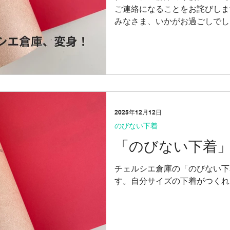
ご連絡になることをお詫びしま
みなさま、いかがお過ごしでし
それぞれいろいろな波やリズム
す。 そして当倉庫といえば、
にあります。 「倉庫＝アイデ
出るアイディアが、これまでの
きらなくなってきました。 （
すが、ここに来てもう見過ごせ
つつある変化に応じて、当倉庫
2025年12月12日
までと違った形で臨む必要がで
のびない下着
ようなものか、ごく簡単にお伝
「のびない下着
できる範囲になります） 1: ONLI
CHELSEASOUKOサイトの公
チェルシエ倉庫の「のびない下
夏以降の動向（予定）について 1：
す。自分サイズの下着がつくれ
店舗 「NOBINAI・のびない」ST