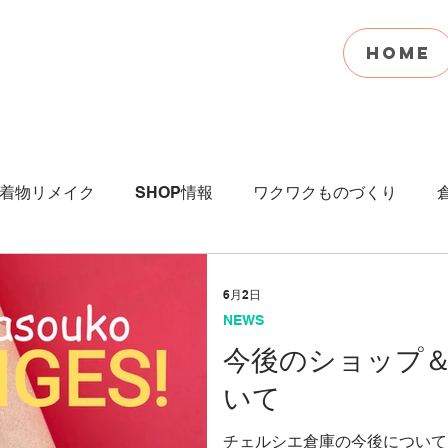
HOME
着物リメイク
SHOP情報
ワクワクものづくり
びない下着
イベント
写真
本
6月2日
NEWS
今後のショップ
いて
チェルシエ倉庫の今後について