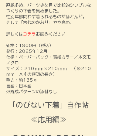
直線多め、パーツ少な目で比較的シンプルな
つくりの下着を集めました。
性別年齢問わず着られるものがほとんど。
そして「古代のかおり」やや高め。
​詳しくは
コチラ
お読みください
価格：1800円（税込）
​発行：2025年12月
​仕様：ペーパーバック・
表紙カラー／本文モ
ノクロ
サイズ：210ｍｍ×210ｍｍ （​※210
ｍｍ＝Ａ４の短辺の長さ）​
重さ：約135ｇ
​言語：日本語
​※既成パターンの添付なし​​​​​​
​「のびない下着」自作帖
≪応用編≫