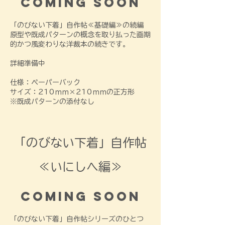
Coming soon
「のびない下着」自作帖≪基礎編≫の続編
​原型や既成パターンの概念を取り払った画期
的かつ風変わりな洋裁本の続きです。
詳細準備中
​仕様：ペーパーバック
サイズ：210ｍｍ×210ｍｍの正方形
​※既成パターンの添付なし​​​​​
​「のびない下着」自作帖
≪いにしへ編≫
Coming soon
「のびない下着」自作帖シリーズのひとつ