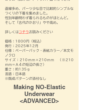
直線多め、パーツ少な目で比較的シンプルな
つくりの下着を集めました。
性別年齢問わず着られるものがほとんど。
そして「古代のかおり」やや高め。
​詳しくは
コチラ
お読みください
価格：1800円（税込）
​発行：2025年12月
​仕様：ペーパーバック・
表紙カラー／本文モ
ノクロ
サイズ：210ｍｍ×210ｍｍ （​※210
ｍｍ＝Ａ４の短辺の長さ）​
重さ：約135ｇ
​言語：日本語
​※既成パターンの添付なし​​​​​​
Making NO-Elastic
Underwear
<ADVANCED>