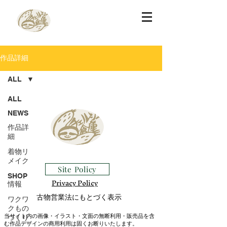
作品詳細
ALL
ALL
NEWS
作品詳
細
着物リ
メイク
Site Policy
SHOP
​Privacy Policy
情報
古物営業法にもとづく表示
ワクワ
クもの
当サイト内の画像・イラスト・
文面の無断利用・販売品を含
づくり
む作品デザインの商用利用は固くお断りいたします。